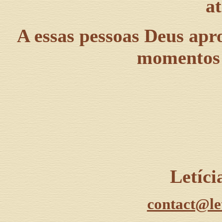
a
A essas pessoas Deus apr
momentos E
Letíc
contact@le