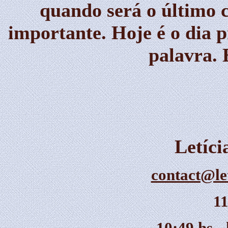
quando será o último c
importante. Hoje é o dia p
palavra. 
Letíc
contact@le
11
10:49 hs -