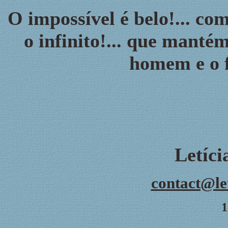
O impossível é belo!... com
o infinito!... que mant
homem e o f
Letíc
contact@le
1