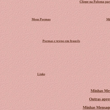
Clique na Paloma para
Meus Poemas
Mi
Poemas e textos em francês
Links
Minhas Men
Outras apres
Minhas Mensage