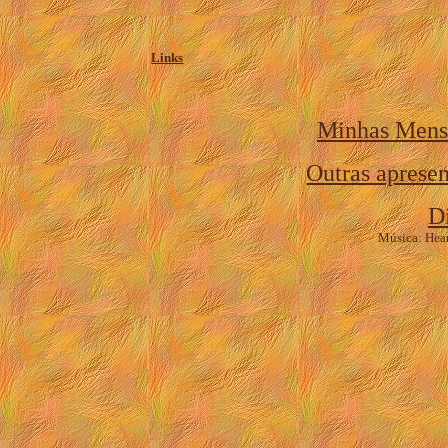
Links
Minhas Mens
Outras apresen
D
Música: Hear