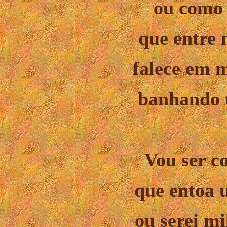
ou como 
que entre 
falece em m
banhando t
Vou ser c
que entoa u
ou serei mi