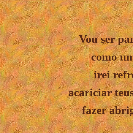
Vou ser par
como um
irei ref
acariciar teu
fazer abri