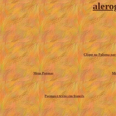
aler
Clique na Paloma para
Meus Poemas
Mi
Poemas e textos em francês