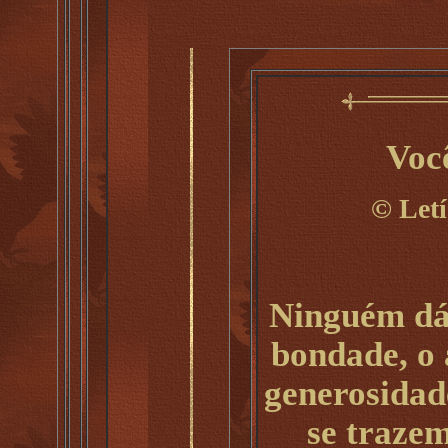
Voc
©
Letí
Ninguém dá
bondade, o 
generosidad
se traze