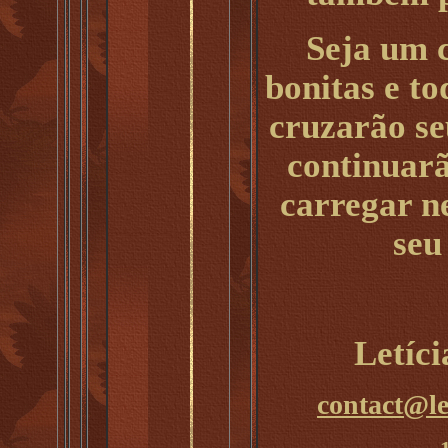
Seja um 
bonitas e to
cruzarão s
continuar
carregar n
seu
Letíc
contact@le