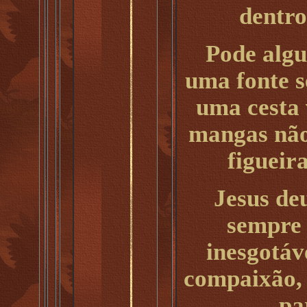
dentro
Pode alg
uma fonte s
uma cesta
mangas não
figueir
Jesus de
sempre 
inesgotáv
compaixão, 
pa