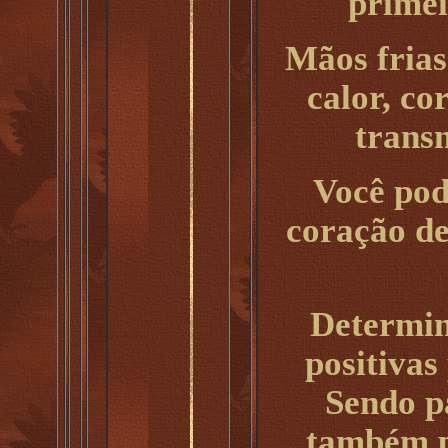
primei
Mãos fria
calor, co
transm
Você pod
coração de
Determin
positivas
Sendo p
também p