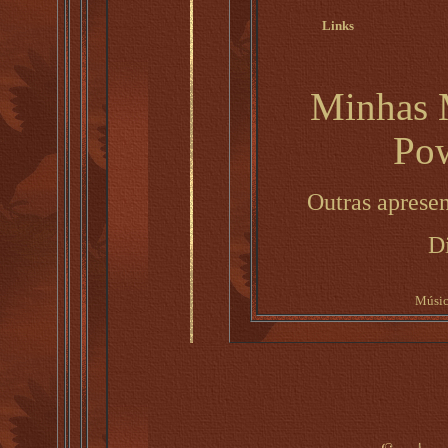
Links
Minhas 
Pow
Outras apresen
D
Músic