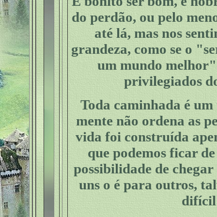
É bonito ser bom, é nobr
do perdão, ou pelo meno
até lá, mas nos senti
grandeza, como se o "se
um mundo melhor" f
privilegiados d
Toda caminhada é um t
mente não ordena as p
vida foi construída ape
que podemos ficar de
possibilidade de chegar 
uns o é para outros, ta
difíci