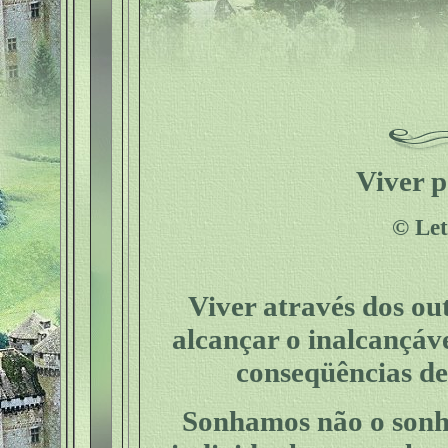
Viver 
©
Let
Viver através dos ou
alcançar o inalcançáve
conseqüências de
Sonhamos não o sonho