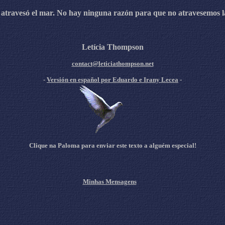
 atravesó el mar. No hay ninguna razón para que no atravesemos l
Letícia Thompson
contact@leticiathompson.net
-
Versión en español por Eduardo e Irany Lecea
-
Clique na Paloma para enviar este texto a alguém especial!
Minhas Mensagens