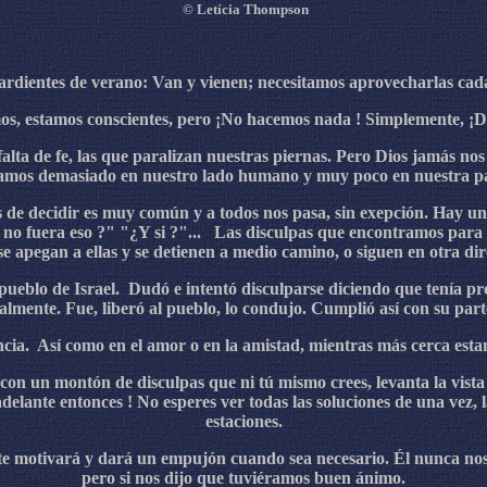
©
Letícia Thompson
s ardientes de verano: Van y vienen; necesitamos aprovecharlas ca
mos, estamos conscientes, pero ¡No hacemos nada ! Simplemente, 
falta de fe, las que paralizan nuestras piernas. Pero Dios jamás n
fiamos demasiado en nuestro lado humano y muy poco en nuestra par
de decidir es muy común y a todos nos pasa, sin exepción. Hay un 
 no fuera eso ?" "¿Y si ?"... Las disculpas que encontramos para 
 apegan a ellas y se detienen a medio camino, o siguen en otra dir
 pueblo de Israel. Dudó e intentó disculparse diciendo que tenía pr
ealmente. Fue, liberó al pueblo, lo condujo. Cumplió así con su part
encia. Así como en el amor o en la amistad, mientras más cerca est
on un montón de disculpas que ni tú mismo crees, levanta la vista 
 adelante entonces ! No esperes ver todas las soluciones de una vez, 
estaciones.
 te motivará y dará un empujón cuando sea necesario. Él nunca nos
pero si nos dijo que tuviéramos buen ánimo.