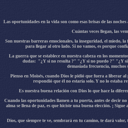
Las oportunidades en la vida son como esas brisas de las noche
Cuántas veces llegan, las ve
Son nuestras barreras emocionales, la inseguridad, el miedo, la 
para llegar al otro lado. Si no vamos, es porque con
La guerra que se establece en nuestra cabeza en los momentos 
dudas: "¿Y si no resulta ?" "¿Y si no puedo ?" "¿Y si
demasiada frecuencia, muchos se
Pienso en Moisés, cuando Dios le pidió que fuera a liberar al
respondió que él no estaría solo. Y no lo estaba r
Es nuestra buena relación con Dios lo que hace la difer
Cuando las oportunidades llamen a tu puerta, antes de decir no c
alma se llena de paz, es que hiciste una buena elección. ¡ Sigue
Dios, que siempre te ve, sembrará en tu camino, te dará valor,