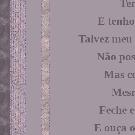
Te
E tenho
Talvez meu 
Não pos
Mas co
Mesm
Feche e
E ouça o 