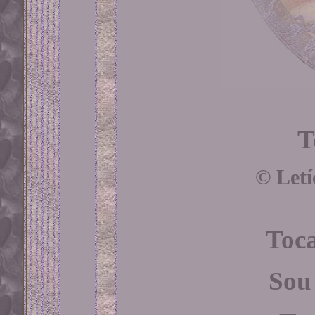
T
©
Letí
Toc
Sou