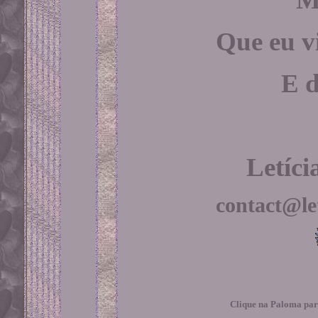
Que eu v
E d
Letíc
contact@le
Clique na Paloma para