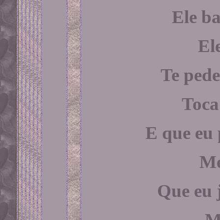
Ele ba
El
Te pede
Toca
E que eu 
Me
Que eu 
M