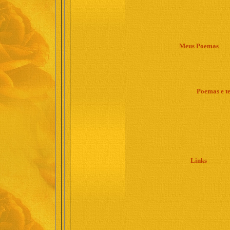
Meus Poemas
Poemas e te
Links