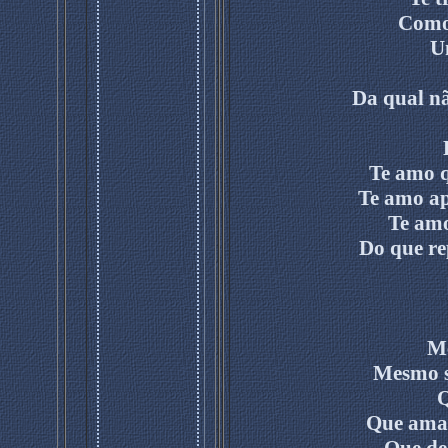
Como
U
Da qual nã
Te amo 
Te amo ap
Te amo
Do que re
Me
Mesmo se
Q
Que aman