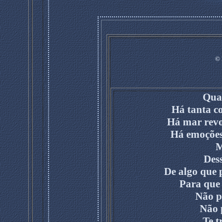
©
Qua
Há tanta c
Há mar revo
Há emoções
M
Des
De algo que 
Para que 
Não p
Não 
Te t