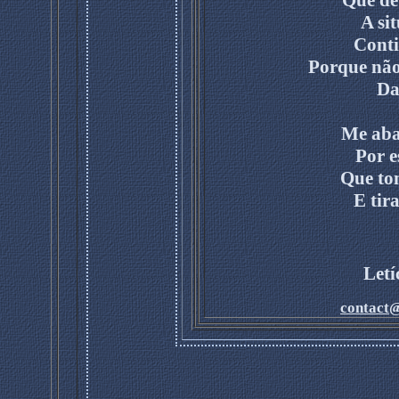
Que de
A sit
Cont
Porque não 
Da
Me aba
Por e
Que to
E tir
Let
contact@