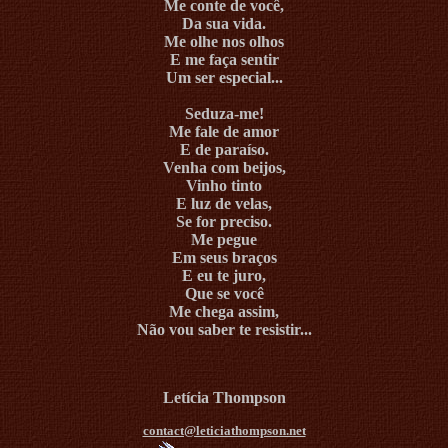
Me conte de você,
Da sua vida.
Me olhe nos olhos
E me faça sentir
Um ser especial...
Seduza-me!
Me fale de amor
E de paraíso.
Venha com beijos,
Vinho tinto
E luz de velas,
Se for preciso.
Me pegue
Em seus braços
E eu te juro,
Que se você
Me chega assim,
Não vou saber te resistir...
Letícia Thompson
contact@leticiathompson.net