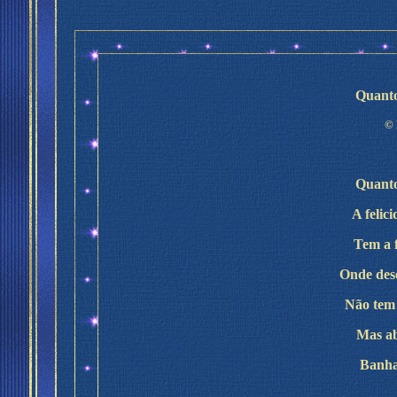
Quanto
©
Quanto
A felic
Tem a 
Onde des
Não tem 
Mas ab
Banhad