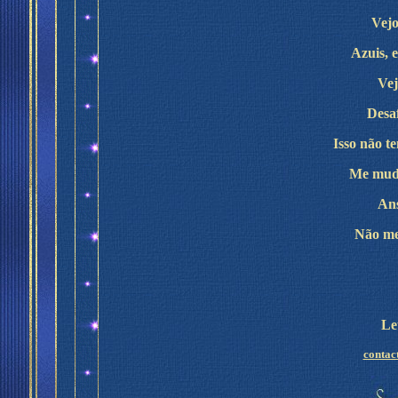
Vejo
Azuis, 
Vej
Desaf
Isso não t
Me mudo
Ans
Não me 
Le
contac