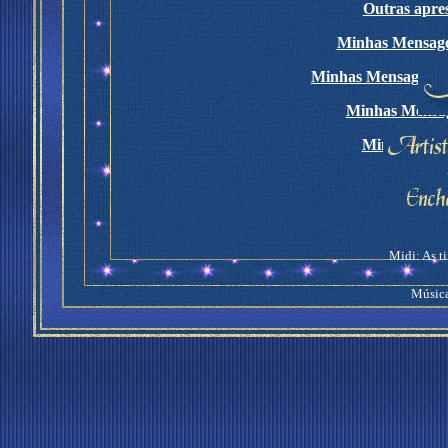
Outras apres
Minhas Mensage
Minhas Mensagens 
Minhas Mensa
Minhas Mens
Midi: As t
Música: