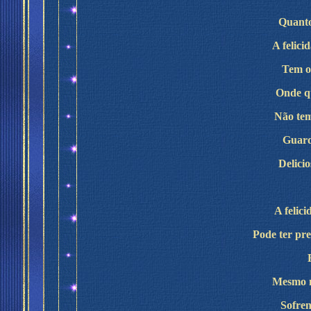
Quanto
A felici
Tem o 
Onde q
Não tem
Guard
Delici
A felic
Pode ter pre
Mesmo m
Sofren