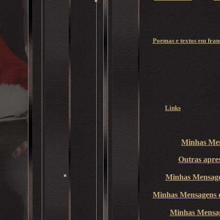
.
Poemas e textos em fran
Links
Minhas Men
Outras apres
Minhas Mensage
Minhas Mensagens 
Minhas Mensa