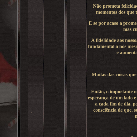
Não prometa felicida
momentos dos que te
.
E se por acaso a promes
mas c
A fidelidade aos nossos
fundamental a nós mesm
e aumenta
Muitas das coisas qu
Então, o importante m
esperança de um lado e 
a cada fim de dia, 
consciência de que, 
m
.