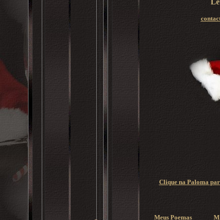
Le
contac
Clique na Paloma para
Meus Poemas
M