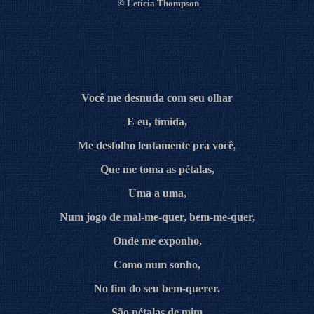
©
Letícia Thompson
Você me desnuda com seu olhar
E eu, tímida,
Me desfolho lentamente pra você,
Que me toma as pétalas,
Uma a uma,
Num jogo de mal-me-quer, bem-me-quer,
Onde me exponho,
Como num sonho,
No fim do seu bem-querer.
São pétalas de mim