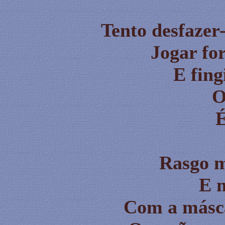
Tento desfazer
Jogar fo
E fing
O
É
Rasgo m
E 
Com a másca