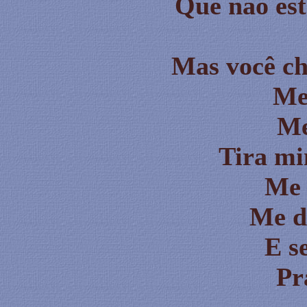
Que não est
Mas você c
Me
Me
Tira mi
Me 
Me d
E s
Pr