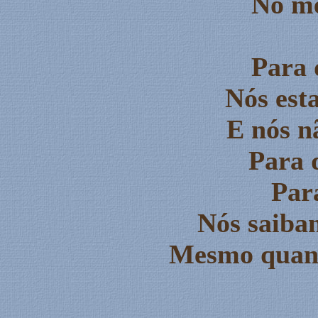
No me
Para 
Nós est
E nós n
Para 
Par
Nós saibam
Mesmo quand