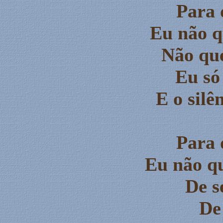
Para 
Eu não q
Não que
Eu só
E o silê
Para 
Eu não q
De s
De 