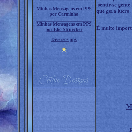
sentir-se gent
Minhas Mensagens em PPS
que gera lucro.
por Carminha
Minhas Mensagens em PPS
É muito impor
por Elio Struecker
Diversos pps
M
R