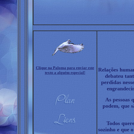
Clique na Paloma para enviar este
Relações humana
texto a alguém especial!
debateu tant
perdidas ness
engrandecim
As pessoas q
podem, que s
Todos quere
sozinho e que o