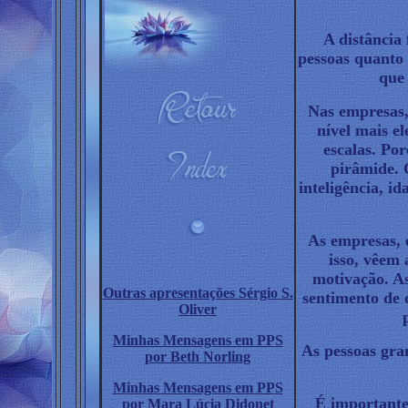
A distância 
pessoas quanto
que 
Nas empresas,
nível mais e
escalas. Po
pirâmide. 
inteligência, i
As empresas, 
isso, vêem 
motivação. As
Outras apresentações Sérgio S.
sentimento de 
Oliver
Minhas Mensagens em PPS
As pessoas gra
por Beth Norling
Minhas Mensagens em PPS
É importante
por Mara Lúcia Didonet