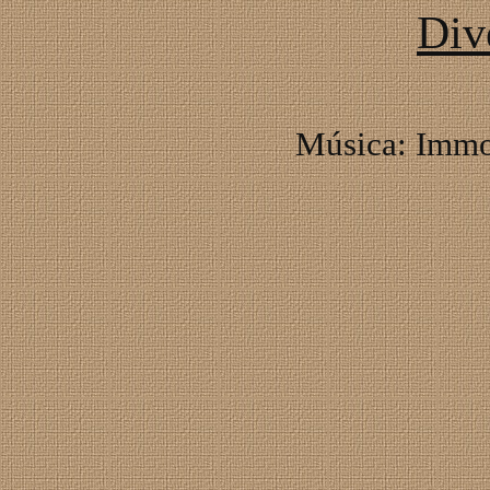
Div
Música: Immor