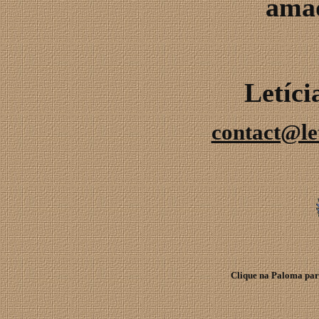
amad
Letíc
contact@le
Clique na Paloma para