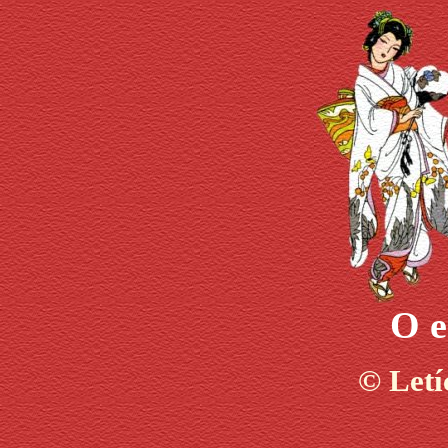
O e
©
Letí