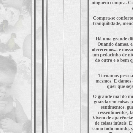
ninguém compra. Co
Compra-se conforto,
tranqüilidade, menos
Há uma grande dife
Quando damos, e
oferecemos... é noss
um pedacinho de nó
do outro e o bem q
Tornamos pessoas
mesmos. E damos 
quer que sej
O grande mal do mun
guardarem coisas 
sentimentos, g
ressentimentos, 
Vivem de aparências
de coisas inúteis.
como todo mundo, s