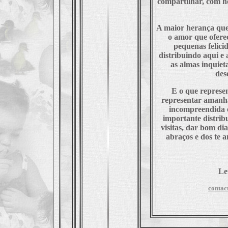
compartilhar, com h
A maior herança qu
o amor que ofere
pequenas felici
distribuindo aqui e
as almas inquiet
des
E o que represen
representar amanhã.
incompreendida e 
importante distribu
visitas, dar bom dia
abraços e dos te 
Le
contac