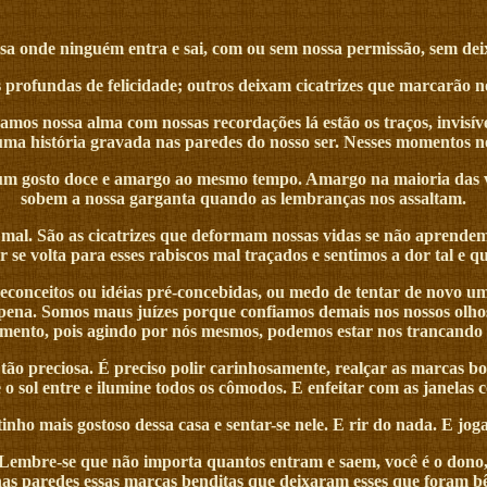
sa onde ninguém entra e sai, com ou sem nossa permissão, sem dei
profundas de felicidade; outros deixam cicatrizes que marcarão n
os nossa alma com nossas recordações lá estão os traços, invisíveis
uma história gravada nas paredes do nosso ser. Nesses momentos no
um gosto doce e amargo ao mesmo tempo. Amargo na maioria das vez
sobem a nossa garganta quando as lembranças nos assaltam.
 mal. São as cicatrizes que deformam nossas vidas se não aprende
 se volta para esses rabiscos mal traçados e sentimos a dor tal e qu
conceitos ou idéias pré-concebidas, ou medo de tentar de novo uma
 pena. Somos maus juízes porque confiamos demais nos nossos olho
mento, pois agindo por nós mesmos, podemos estar nos trancando 
ão preciosa. É preciso polir carinhosamente, realçar as marcas bo
o sol entre e ilumine todos os cômodos. E enfeitar com as janelas co
o mais gostoso dessa casa e sentar-se nele. E rir do nada. E joga
. Lembre-se que não importa quantos entram e saem, você é o dono, 
a nas paredes essas marcas benditas que deixaram esses que foram