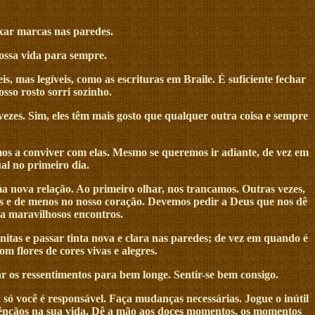
xar marcas nas paredes.
ossa vida para sempre.
, mas legíveis, como as escrituras em Braile. É suficiente fechar
sso rosto sorri sozinho.
es. Sim, eles têm mais gosto que qualquer outra coisa e sempre
mos a conviver com elas. Mesmo se queremos ir adiante, de vez em
al no primeiro dia.
 nova relação. Ao primeiro olhar, nos trancamos. Outras vezes,
s e de menos no nosso coração. Devemos pedir a Deus que nos dê
a maravilhosos encontros.
nitas e passar tinta nova e clara nas paredes; de vez em quando é
m flores de cores vivas e alegres.
r os ressentimentos para bem longe. Sentir-se bem consigo.
só você é responsável. Faça mudanças necessárias. Jogue o inútil
 bênçãos na sua vida. Dê a mão aos doces momentos, os momentos