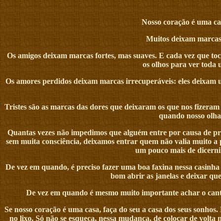
Nosso coração é uma ca
Muitos deixam marcas 
Os amigos deixam marcas fortes, mas suaves. E cada vez que tocam
os olhos para ver toda 
Os amores perdidos deixam marcas irrecuperáveis: eles deixam 
Tristes são as marcas das dores que deixaram os que nos fizeram
quando nosso olhar
Quantas vezes não impedimos que alguém entre por causa de pre
sem muita consciência, deixamos entrar quem não valia muito a
um pouco mais de dicerni
De vez em quando, é preciso fazer uma boa faxina nessa casinha t
bom abrir as janelas e deixar que 
De vez em quando é mesmo muito importante achar o cantinh
Se nosso coração é uma casa, faça do seu a casa dos seus sonhos
no lixo. Só não se esqueça, nessa mudança, de colocar de volt