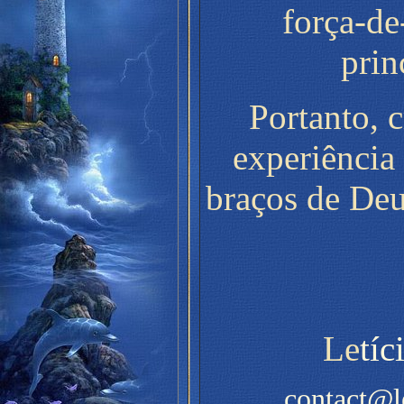
força-de
prin
Portanto, 
experiência
braços de Deu
Le
tí
contact@l