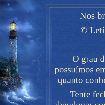
Nos br
© Letí
O grau d
possuímos em
quanto conh
Tente fec
abandonar co