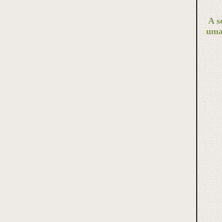
A s
uma