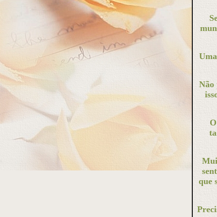
Se
mund
Uma 
Não 
iss
O
t
Mui
sen
que 
Preci