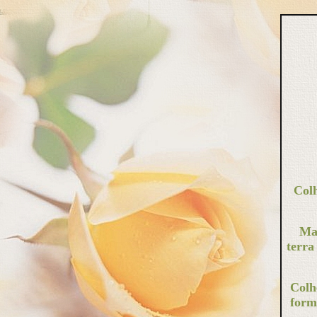
Colh
Ma
terra
Colhe
form