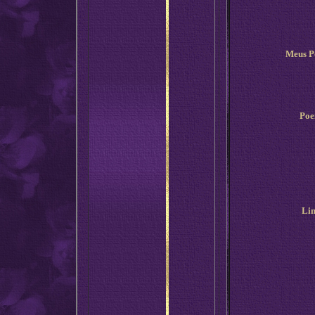
Meus P
Poe
Lin