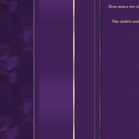
Deus nunca nos ab
Não andeis ansi