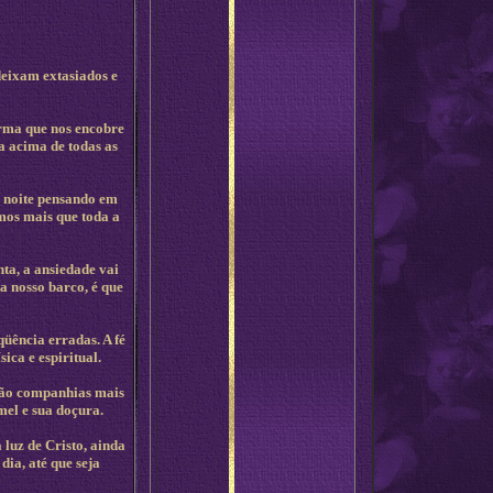
deixam extasiados e
orma que nos encobre
a acima de todas as
a noite pensando em
mos mais que toda a
ta, a ansiedade vai
 nosso barco, é que
qüência erradas. A fé
ica e espiritual.
 são companhias mais
mel e sua doçura.
 luz de Cristo, ainda
ia, até que seja