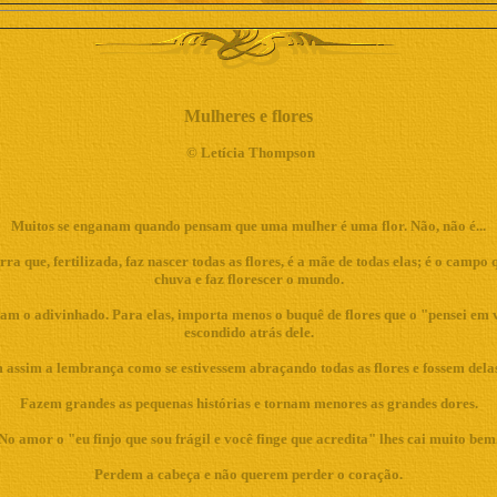
Mulheres e flores
©
Letícia Thompson
Muitos se enganam quando pensam que uma mulher é uma flor. Não, não é...
ra que, fertilizada, faz nascer todas as flores, é a mãe de todas elas; é o campo q
chuva e faz florescer o mundo.
mam o adivinhado. Para elas, importa menos o buquê de flores que o "pensei em
escondido atrás dele.
 assim a lembrança como se estivessem abraçando todas as flores e fossem delas
Fazem grandes as pequenas histórias e tornam menores as grandes dores.
No amor o "eu finjo que sou frágil e você finge que acredita" lhes cai muito bem
Perdem a cabeça e não querem perder o coração.