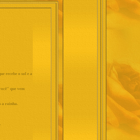
ue recebe o sol e a
 você" que vem
 a rainha.
.