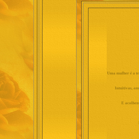
Uma mulher é a ter
Intuitivas, a
E acolhem