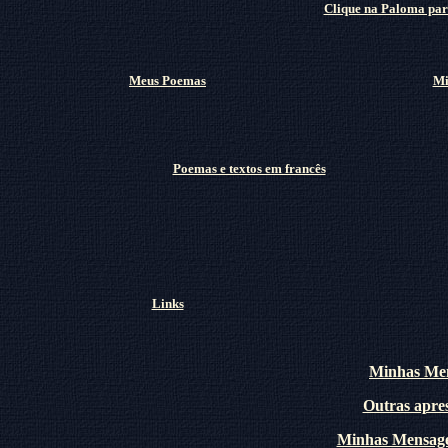
Clique na Paloma para
Meus Poemas
Mi
Poemas e textos em francês
Links
Minhas Men
Outras apres
Minhas Mensage