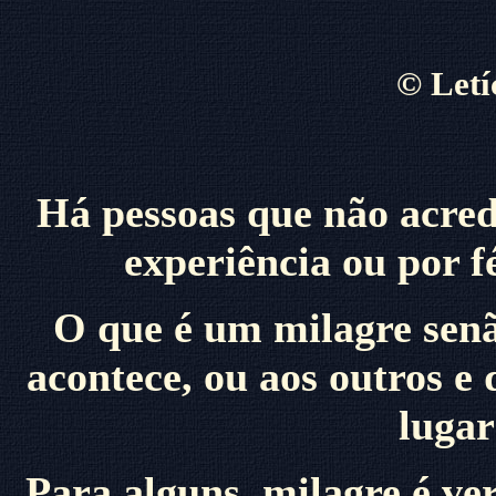
©
Letí
Há pessoas que não acred
experiência ou por f
O que é um milagre senã
acontece, ou aos outros e
luga
Para alguns, milagre é v