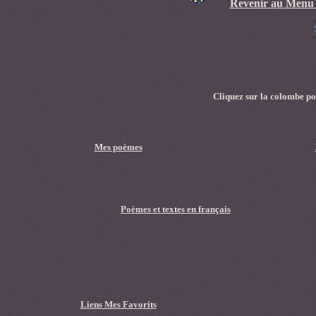
Revenir
a
u
Menu 
Clique
z sur la colombe p
Me
s poèmes
Po
èmes et textes en français
Li
ens Mes Favorits