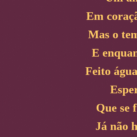
Em coraçã
Mas o te
E enquan
Feito água
Esper
Que se f
Já não 