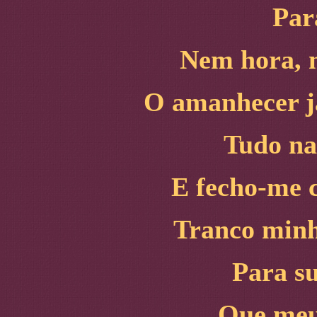
Par
Nem hora, n
O amanhecer já
Tudo na
E fecho-me 
Tranco minh
Para su
Que meu 