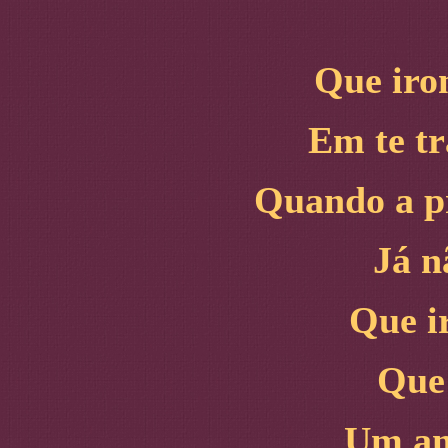
Que iro
Em te tr
Quando a p
Já n
Que i
Que 
Um a