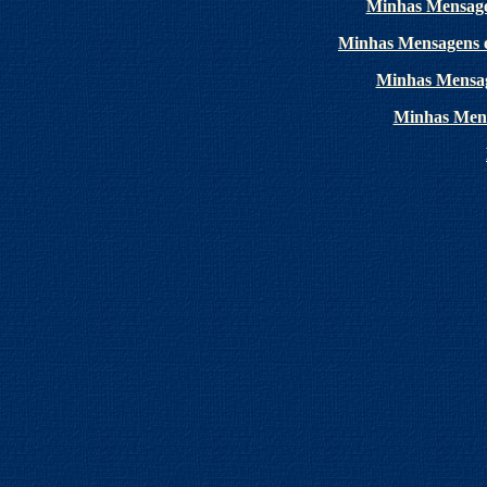
Minhas Mensage
Minhas Mensagens 
Minhas Mensa
Minhas Mens