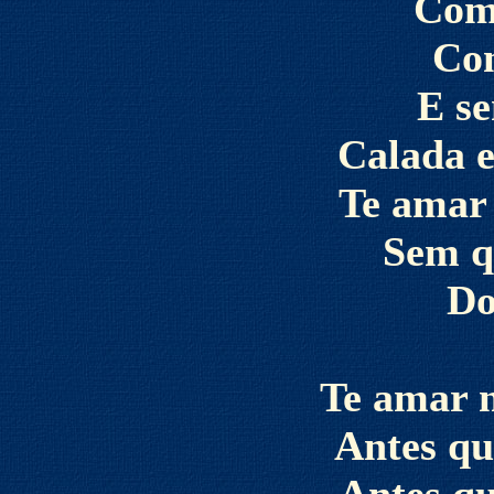
Com 
Co
E se
Calada e
Te amar
Sem q
Do
Te amar n
Antes qu