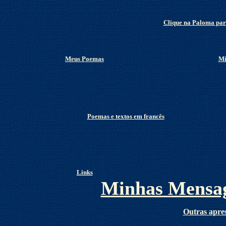
Clique na Paloma para
Meus Poemas
Mi
Poemas e textos em francês
Links
Minhas Mensag
Outras apres