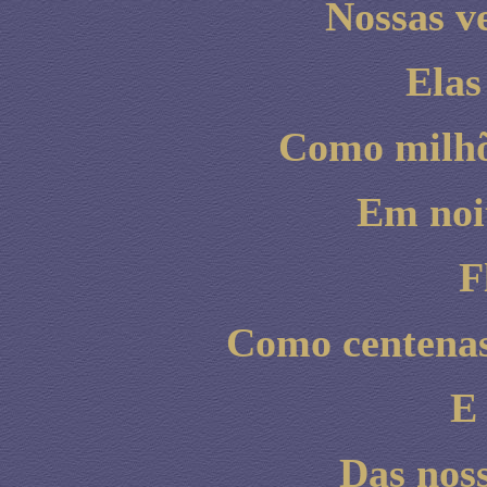
Nossas ve
Elas
Como milhõ
Em noit
F
Como centenas
E 
Das noss