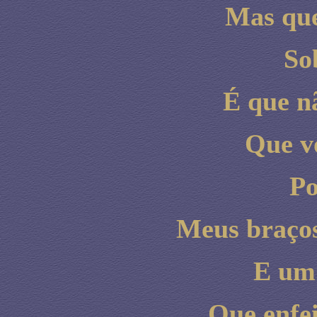
Mas que
So
É que n
Que vo
Po
Meus braços
E um 
Que enfei