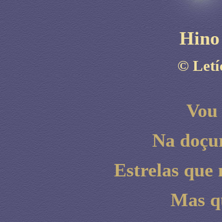
Hino
©
Letí
Vou 
Na doçu
Estrelas que 
Mas q