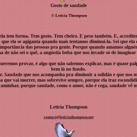
Gosto de saudade
©
Letícia Thompson
ela tem forma. Tem gosto. Tem cheiro. E peso também. E, acreditem
a que ela se agiganta quando mais tentamos diminuí-la. Sei que ela
a importância das pessoas pra gente. Porque quando amamos alguém
a de não sei o quê, a angústia boba que nos invade só de imaginar 
queremos provar, é algo que não sabemos explicar, mas é quase pa
bem lá no fundo.
ser. Saudade que nos acompanha pra diminuir a solidão e que nos m
a que vai morrer, mas sobrevive sempre, porque ela traz escondi
caminhar, porque saudade, como o amor, não é cega, saudade vê m
Letícia Thompson
contact@leticiathompson.net