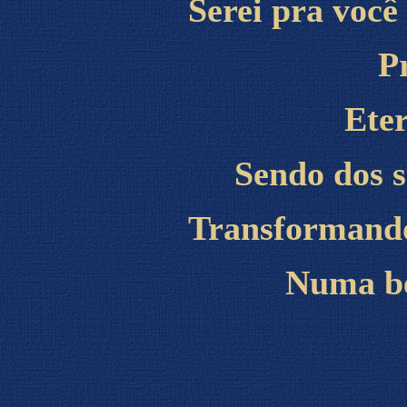
Serei pra você
P
Ete
Sendo dos s
Transformando
Numa be