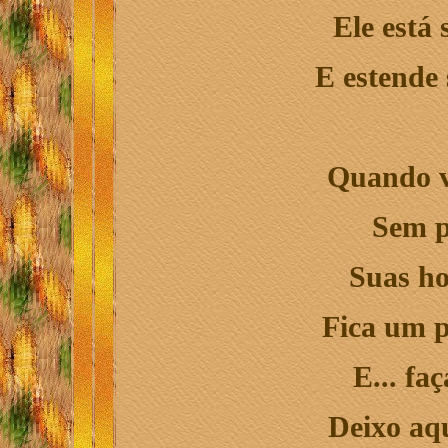
E
le está
E estende
Quando
v
Sem p
Suas
ho
Fica um p
E
... f
Deixo aq