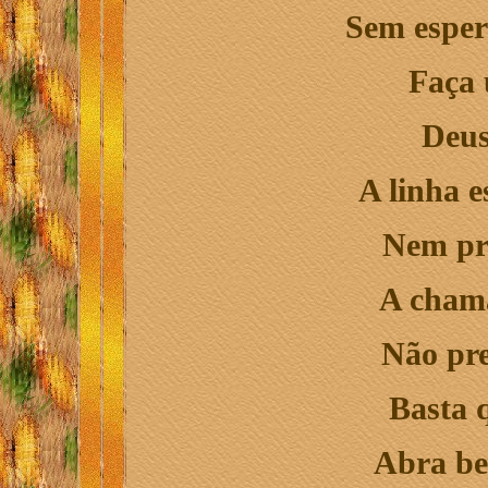
Sem esper
Faça
Deus
A linha e
Nem pr
A chama
Não pre
Basta 
Abra be