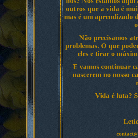
nós? Nós estamos aqui 
outros que a vida é muit
mas é um aprendizado d
o
Não precisamos atr
problemas. O que podem
eles e tirar o máxi
E vamos continuar ca
nascerem no nosso ca
Vida é luta? S
Letí
contact@