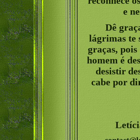
reconhece os
e ne
Dê graç
lágrimas te
graças, pois
homem é desi
desistir de
cabe por di
Letíc
contact@l