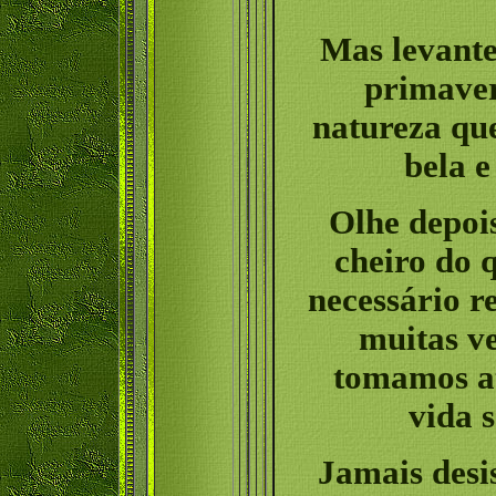
Mas levante
primaver
natureza qu
bela e
Olhe depois
cheiro do q
necessário r
muitas v
tomamos at
vida 
Jamais desi