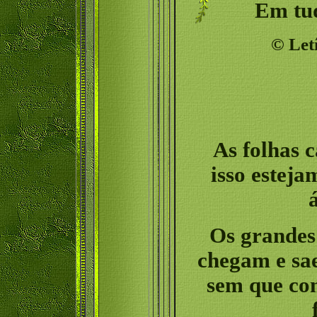
Em tud
©
Let
As folhas 
isso estej
Os grandes
chegam e sa
sem que co