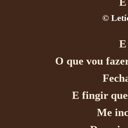
E
©
Letí
E
O que vou faze
Fecha
E fingir que
Me in