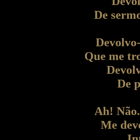
Devol
De sermo
Devolvo-
Que me tr
Devolv
De p
Ah! Não.
Me devo
In