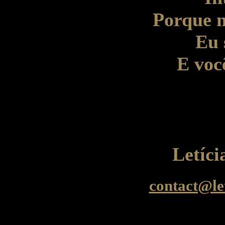
Porque n
Eu 
E voc
Letíc
contact@le