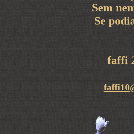
Sem nem 
Se podia
faffi
faffi10