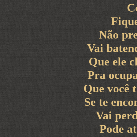
C
Fiqu
Não pre
Vai baten
Que ele c
Pra ocupa
Que você t
Se te enco
Vai perd
Pode at