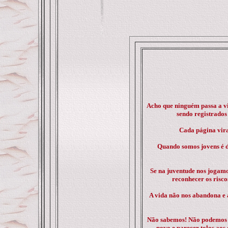
Acho que ninguém passa a vi
sendo registrados
Cada página vira
Quando somos jovens é di
Se na juventude nos jogamo
reconhecer os risco
A vida não nos abandona e a
Não sabemos! Não podemos sa
novo e parecer tolos aos 