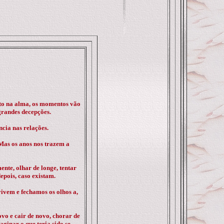
ito na alma, os momentos vão
grandes decepções.
cia nas relações.
 Mas os anos nos trazem a
nte, olhar de longe, tentar
epois, caso existam.
vivem e fechamos os olhos a,
vo e cair de novo, chorar de
aginar o que teria sido se