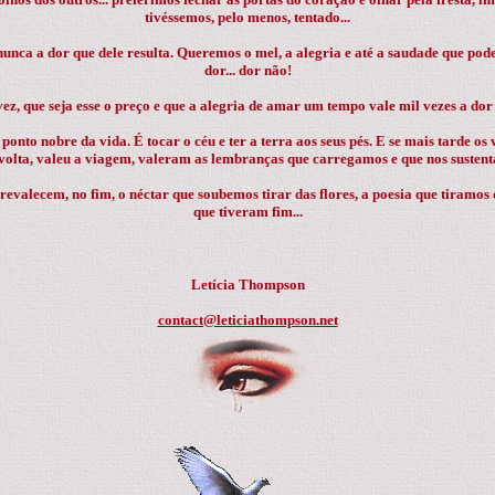
tivéssemos, pelo menos, tentado...
nca a dor que dele resulta. Queremos o mel, a alegria e até a saudade que po
dor... dor não!
ez, que seja esse o preço e que a alegria de amar um tempo vale mil vezes a do
onto nobre da vida. É tocar o céu e ter a terra aos seus pés. E se mais tarde os
volta, valeu a viagem, valeram as lembranças que carregamos e que nos susten
 prevalecem, no fim, o néctar que soubemos tirar das flores, a poesia que tiram
que tiveram fim...
Letícia Thompson
contact@leticiathompson.net