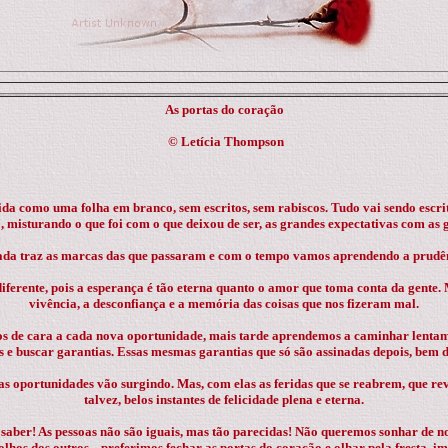
As portas do coração
©
Letícia Thompson
da como uma folha em branco, sem escritos, sem rabiscos. Tudo vai sendo escr
 , misturando o que foi com o que deixou de ser, as grandes expectativas com as 
da traz as marcas das que passaram e com o tempo vamos aprendendo a prudên
ferente, pois a esperança é tão eterna quanto o amor que toma conta da gente.
vivência, a desconfiança e a memória das coisas que nos fizeram mal.
s de cara a cada nova oportunidade, mais tarde aprendemos a caminhar lentame
s e buscar garantias. Essas mesmas garantias que só são assinadas depois, bem d
s oportunidades vão surgindo. Mas, com elas as feridas que se reabrem, que re
talvez, belos instantes de felicidade plena e eterna.
ber! As pessoas não são iguais, mas tão parecidas! Não queremos sonhar de no
olhos dos outros... preferimos fechar as portas do coração e olhar pela fresta, im