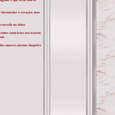
de incomodar o coração, mas
r cravada na alma.
 ventos contrários nos trazem
tam.
os dos amores, mesmo daqueles