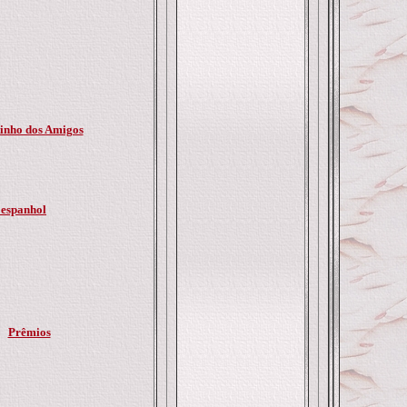
inho dos Amigos
 espanhol
Prêmios