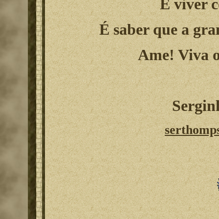
É viver 
É saber que a gra
Ame! Viva o
Sergi
serthomp