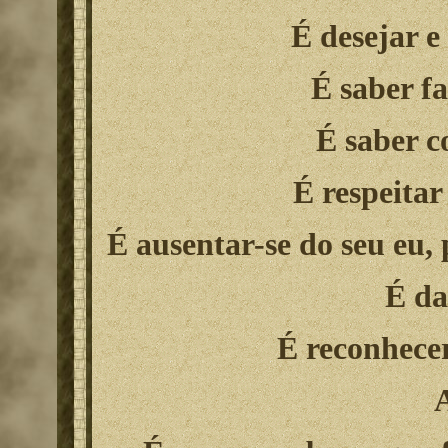
É desejar e
É saber fa
É saber 
É respeitar
É ausentar-se do seu eu,
É da
É reconhecer