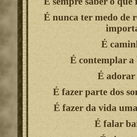
É sempre saber o que f
É nunca ter medo de r
importa
É caminh
É contemplar a b
É adorar 
É fazer parte dos so
É fazer da vida uma
É falar b