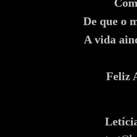
Com 
De que o m
A vida ain
Feliz 
Letíc