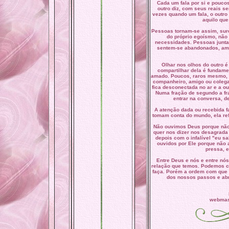
Cada um fala por si e pouco
outro diz, com seus reais se
vezes quando um fala, o outro 
aquilo que
Pessoas tornam-se assim, surd
do próprio egoísmo, não
necessidades. Pessoas junta
sentem-se abandonados, amig
Olhar nos olhos do outro é
compartilhar dela é fundame
amado. Poucos, raros mesmo, 
companheiro, amigo ou colega 
fica desconectada no ar e a ou
Numa fração de segundo a f
entrar na conversa, d
A atenção dada ou recebida f
tomam conta do mundo, ela refo
Não ouvimos Deus porque não 
quer nos dizer nos desagrada 
depois com o infalível "eu 
ouvidos por Ele porque não
pressa, 
Entre Deus e nós e entre nós
relação que temos. Podemos co
faça. Porém a ordem com que 
dos nossos passos e abr
webmas