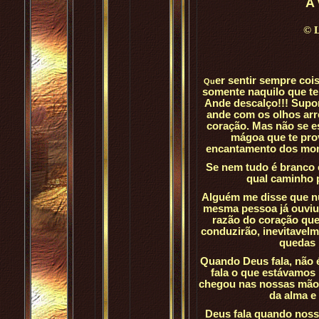
A 
©
L
er sentir sempre coi
Qu
somente naquilo que te 
Ande descalço!!! Supor
ande com os olhos ar
coração. Mas não se e
mágoa que te pro
encantamento dos mom
Se nem tudo é branco 
qual caminho 
Alguém me disse que n
mesma pessoa já ouviu a
razão do coração que
conduzirão, inevitavel
quedas 
Quando Deus fala, não 
fala o que estávamos 
chegou nas nossas mão
da alma e
Deus fala quando noss