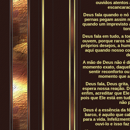
ouvidos atentos 
escancarad
Deus fala quando o nó
pernas pegam assim m
quando um imprevisto ac
tor
Deus fala em tudo, a 
ouvem, porque raros sã
próprios desejos, a hum
aqui quando nosso cor
d
A mão de Deus não é d
momento exato, daquel
sentir reconforto o
momento que a 
Deus fala, Deus grita
espera nossa reação. De
enfim, acreditar que El
pois que Ele está em tud
não p
Deus é a essência da f
barco, é aquilo que ca
para a vida. Infelizmen
ouvi-lo e isso fa