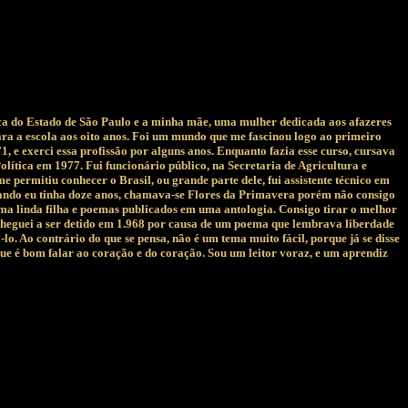
ica do Estado de São Paulo e a minha mãe, uma mulher dedicada aos afazeres
ra a escola aos oito anos. Foi um mundo que me fascinou logo ao primeiro
, e exerci essa profissão por alguns anos. Enquanto fazia esse curso, cursava
ítica em 1977. Fui funcionário público, na Secretaria de Agricultura e
ermitiu conhecer o Brasil, ou grande parte dele, fui assistente técnico em
quando eu tinha doze anos, chamava-se Flores da Primavera porém não consigo
uma linda filha e poemas publicados em uma antologia. Consigo tirar o melhor
e cheguei a ser detido em 1.968 por causa de um poema que lembrava liberdade
o. Ao contrário do que se pensa, não é um tema muito fácil, porque já se disse
que é bom falar ao coração e do coração. Sou um leitor voraz, e um aprendiz