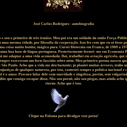
José Carlos Rodrigues - autobiografia
ro e sou o primeiro de três irmãos. Meu pai era um soldado da então Força Públ
ma mesma cidade, por filosofia da corporação. Isso fez com que eu só fosse pa
ma coisa muito bonita; mágica pura. Cursei fitotecnia em Franca, de 1969 a 1971
 uma boa base de língua portuguesa. Posteriormente formei -me em Economia Pol
me adaptar a uma vida acomodada. Daí, trabalhei em aviação agrícola, que me p
ras sempre exerceram um forte fascínio sobre mim. Meu primeiro poema nasceu 
São Paulo. Acho que a vida me deu bastante; já plantei muitas árvores, tenho 
justiças de qualquer natureza, por isso, contestei sempre a política nacional 
 é o amor. Procuro falar dele com suavidade e singeleza, porém, sem vulgarizá-l
edito que consigo escapar disso. Não sou pornô, não sou piegas, mas ainda acho 
eterno. Acho que é isso.
Clique na Paloma para divulgar esse poeta!