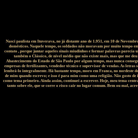
Nasci paulista em Ituverava, no já distante ano de 1.951, em 10 de Novemb
domésticos. Naquele tempo, os soldados não moravam por muito tempo em u
contato , porque juntar aqueles sinais miudinhos e formar palavras parecia u
também o Clássico, de nível médio que não existe mais, mas que me deu
Abastecimento do Estado de São Paulo por algum tempo, mas nunca consegui 
empresas de fertilizantes, vendedor técnico e supervisor de vendas. As let
lembrá-lo integralmente. Há bastante tempo, moro em Franca, no nordeste de 
de mim quando escrevo; e isso é para mim como uma religião. Não gosto de in
como tema primeiro. Ainda assim, continuei a escrever. Hoje, meu tema central
tanto sobre ele, que se corre o risco cair no lugar comum. Bem ou mal, acr