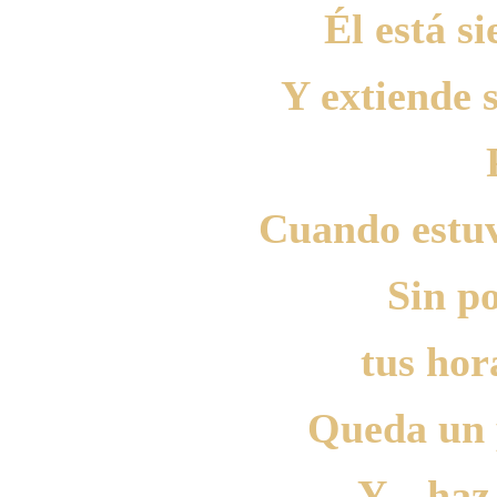
Él está s
Y extiende 
Cuando estuv
Sin p
tus hor
Queda un p
Y... ha