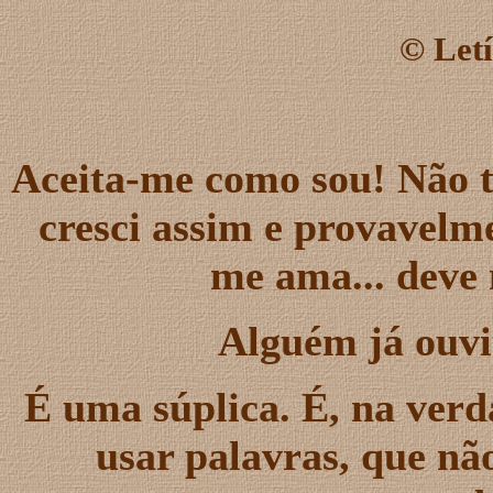
©
Letí
Aceita-me como sou! Não t
cresci assim e provavelm
me ama... deve 
Alguém já ouviu
É uma súplica. É, na verd
usar palavras, que n