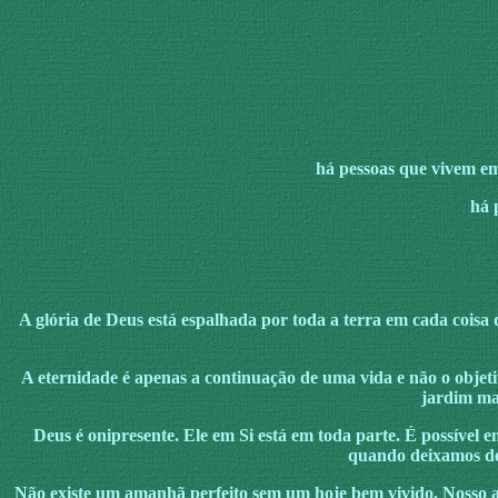
há pessoas que vivem em
há p
A glória de Deus está espalhada por toda a terra em cada coisa 
A eternidade é apenas a continuação de uma vida e não o objeti
jardim ma
Deus é onipresente. Ele em Si está em toda parte. É possíve
quando deixamos de
Não existe um amanhã perfeito sem um hoje bem vivido. Nosso am