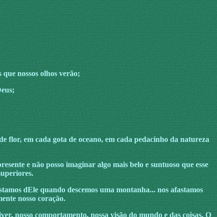
 que nossos olhos verão;
Deus;
a de flor, em cada gota de oceano, em cada pedacinho da natureza
resente e não posso imaginar algo mais belo e suntuoso que esse
uperiores.
afastamos dEle quando descemos uma montanha... nos afastamos
ente nosso coração.
iver, nosso comportamento, nossa visão do mundo e das coisas. O