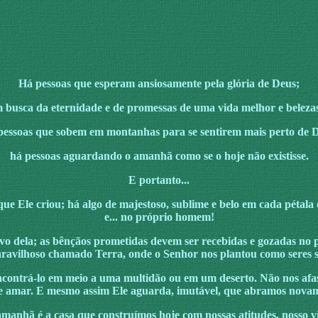
Há pessoas que esperam ansiosamente pela glória de Deus;
 busca da eternidade e de promessas de uma vida melhor e belezas
essoas que sobem em montanhas para se sentirem mais perto de 
há pessoas aguardando o amanhã como se o hoje não existisse.
E portanto...
que Ele criou; há algo de majestoso, sublime e belo em cada pétal
e... no próprio homem!
vo dela; as bênçãos prometidas devem ser recebidas e gozadas no p
ravilhoso chamado Terra, onde o Senhor nos plantou como seres s
l encontrá-lo em meio a uma multidão ou em um deserto. Não nos 
 amar. E mesmo assim Ele aguarda, imutável, que abramos novam
anhã é a casa que construímos hoje com nossas atitudes, nosso v