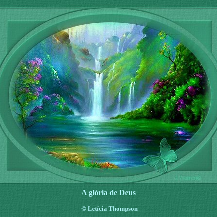
A glória de Deus
©
Letícia Thompson