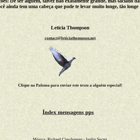
ações! De ser alguém, talvez não exatamente grande, mas saciado d
cê ainda tem uma cabeça que pode te levar muito longe, tão longe 
Letícia Thompson
contact@leticiathompson.net
Clique na Paloma para enviar este texto a alguém especial!
Índex mensagens pps
Música: Richard Clayderman - Jardin Secret