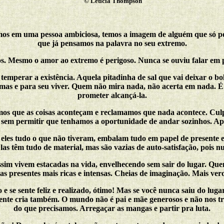
©
Letícia Thompson
s em uma pessoa ambiciosa, temos a imagem de alguém que só pensa
que já pensamos na palavra no seu extremo.
sos. Mesmo o amor ao extremo é perigoso. Nunca se ouviu falar em
mperar a existência. Aquela pitadinha de sal que vai deixar o bol
s e para seu viver. Quem não mira nada, não acerta em nada. É prec
prometer alcançá-la.
s que as coisas aconteçam e reclamamos que nada acontece. Culp
 sem permitir que tenhamos a oportunidade de andar sozinhos. Ap
a eles tudo o que não tiveram, embalam tudo em papel de presente 
as têm tudo de material, mas são vazias de auto-satisfação, pois 
ssim vivem estacadas na vida, envelhecendo sem sair do lugar. Qu
as presentes mais ricas e intensas. Cheias de imaginação. Mais ver
 sente feliz e realizado, ótimo! Mas se você nunca saiu do lugar 
gente cria também. O mundo não é pai e mãe generosos e não nos 
do que precisamos. Arregaçar as mangas e partir pra luta.