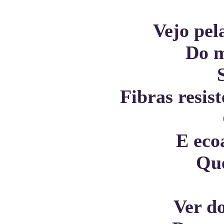
Vejo pel
Do m
Fibras resis
E eco
Que
Ver do