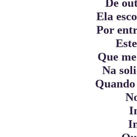
De out
Ela esc
Por ent
Est
Que me 
Na sol
Quando 
No
I
I