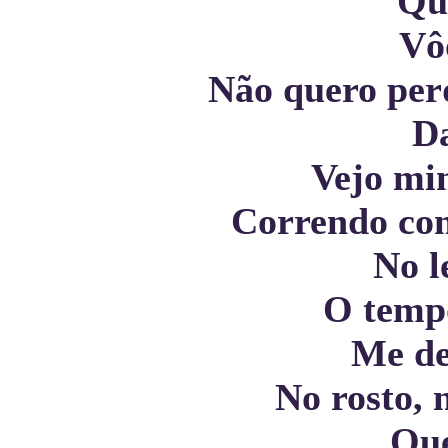
Qu
Vô
Não quero per
Da
Vejo mi
Correndo com
No l
O tempo
Me de
No rosto, 
Qu